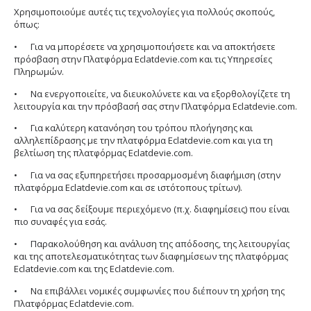
Χρησιμοποιούμε αυτές τις τεχνολογίες για πολλούς σκοπούς,
όπως:
•
Για να μπορέσετε να χρησιμοποιήσετε και να αποκτήσετε
πρόσβαση στην Πλατφόρμα Eclatdevie.com και τις Υπηρεσίες
Πληρωμών.
•
Να ενεργοποιείτε, να διευκολύνετε και να εξορθολογίζετε τη
λειτουργία και την πρόσβασή σας στην Πλατφόρμα Eclatdevie.com.
•
Για καλύτερη κατανόηση του τρόπου πλοήγησης και
αλληλεπίδρασης με την πλατφόρμα Eclatdevie.com και για τη
βελτίωση της πλατφόρμας Eclatdevie.com.
•
Για να σας εξυπηρετήσει προσαρμοσμένη διαφήμιση (στην
πλατφόρμα Eclatdevie.com και σε ιστότοπους τρίτων).
•
Για να σας δείξουμε περιεχόμενο (π.χ. διαφημίσεις) που είναι
πιο συναφές για εσάς.
•
Παρακολούθηση και ανάλυση της απόδοσης, της λειτουργίας
και της αποτελεσματικότητας των διαφημίσεων της πλατφόρμας
Eclatdevie.com και της Eclatdevie.com.
•
Να επιβάλλει νομικές συμφωνίες που διέπουν τη χρήση της
Πλατφόρμας Eclatdevie.com.