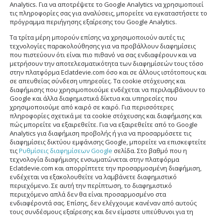
Analytics. Για να αποτρέψετε το Google Analytics να χρησιμοποιεί
τις πληροφορίες σας για αναλύσεις, μπορείτε να εγκαταστήσετε το
πρόγραμμα περιήγησης εξαίρεσης του Google Analytics.
Τα τρίτα μέρη μπορούν επίσης να χρησιμοποιούν αυτές τις
τεχνολογίες παρακολούθησης για να προβάλλουν διαφημίσεις
που πιστεύουν ότι είναι πιο πιθανό να σας ενδιαφέρουν και να
μετρήσουν την αποτελεσματικότητα των διαφημίσεών τους τόσο
στην πλατφόρμα Eclatdevie.com όσο και σε άλλους ιστότοπους και
σε απευθείας σύνδεση υπηρεσίες. Τα cookie στόχευσης και
διαφήμισης που χρησιμοποιούμε ενδέχεται να περιλαμβάνουν το
Google και άλλα διαφημιστικά δίκτυα και υπηρεσίες που
χρησιμοποιούμε από καιρό σε καιρό. Για περισσότερες
πληροφορίες σχετικά με τα cookie στόχευσης και διαφήμισης και
πώς μπορείτε να εξαιρεθείτε. Για να εξαιρεθείτε από το Google
Analytics για διαφήμιση προβολής ή για να προσαρμόσετε τις
διαφημίσεις δικτύου εμφάνισης Google, μπορείτε να επισκεφτείτε
τις
Ρυθμίσεις διαφημίσεων Google
σελίδα. Στο βαθμό που η
τεχνολογία διαφήμισης ενσωματώνεται στην πλατφόρμα
Eclatdevie.com και απορρίπτετε την προσαρμοσμένη διαφήμιση,
ενδέχεται να εξακολουθείτε να λαμβάνετε διαφημιστικό
περιεχόμενο. Σε αυτή την περίπτωση, το διαφημιστικό
περιεχόμενο απλά δεν θα είναι προσαρμοσμένο στα
ενδιαφέροντά σας. Επίσης, δεν ελέγχουμε κανέναν από αυτούς
τους συνδέσμους εξαίρεσης και δεν είμαστε υπεύθυνοι για τη