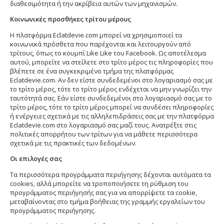
διαθεσιμότητα ή την ακρίβεια αυτών των μηχανισμών.
Κοινωνικές προσθήκες τρίτου μέρους
Η πλατφόρμα Eclatdevie.com μπορεί να χρησιμοποιεί τα
κοινωνικά πρόσθετα που παρέχονται και λειτουργούν από
τρίτους, όπως το κουμπί Like Like του Facebook. Ως αποτέλεσμα
αυτού, μπορείτε να στείλετε στο τρίτο μέρος τις πληροφορίες που
βλέπετε σε ένα συγκεκριμένο τμήμα της πλατφόρμας
Eclatdevie.com. Αν δεν είστε συνδεδεμένοι στο λογαριασμό σας με
το τρίτο μέρος, τότε το τρίτο μέρος ενδέχεται να μην γνωρίζει την
ταυτότητά σας. Εάν είστε συνδεδεμένοι στο λογαριασμό σας με το
τρίτο μέρος, τότε το τρίτο μέρος μπορεί να συνδέσει πληροφορίες
ή ενέργειες σχετικά με τις αλληλεπιδράσεις σας με την πλατφόρμα
Eclatdevie.com στο λογαριασμό σας μαζί τους. Ανατρέξτε στις
πολιτικές απορρήτου των τρίτων για να μάθετε περισσότερα
σχετικά με τις πρακτικές των δεδομένων.
Οι επιλογές σας
Τα περισσότερα προγράμματα περιήγησης δέχονται αυτόματα τα
cookies, αλλά μπορείτε να τροποποιήσετε τη ρύθμιση του
προγράμματος περιήγησής σας για να απορρίψετε τα cookie,
μεταβαίνοντας στο τμήμα βοήθειας της γραμμής εργαλείων του
προγράμματος περιήγησης.