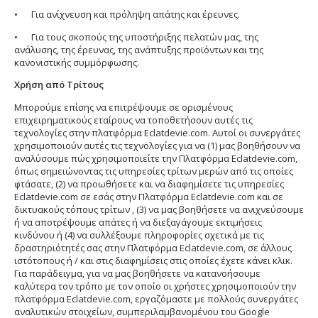
•
Για ανίχνευση και πρόληψη απάτης και έρευνες.
•
Για τους σκοπούς της υποστήριξης πελατών μας, της
ανάλυσης, της έρευνας, της ανάπτυξης προϊόντων και της
κανονιστικής συμμόρφωσης.
Χρήση από Τρίτους
Μπορούμε επίσης να επιτρέψουμε σε ορισμένους
επιχειρηματικούς εταίρους να τοποθετήσουν αυτές τις
τεχνολογίες στην πλατφόρμα Eclatdevie.com. Αυτοί οι συνεργάτες
χρησιμοποιούν αυτές τις τεχνολογίες για να (1) μας βοηθήσουν να
αναλύσουμε πώς χρησιμοποιείτε την Πλατφόρμα Eclatdevie.com,
όπως σημειώνοντας τις υπηρεσίες τρίτων μερών από τις οποίες
φτάσατε, (2) να προωθήσετε και να διαφημίσετε τις υπηρεσίες
Eclatdevie.com σε εσάς στην Πλατφόρμα Eclatdevie.com και σε
δικτυακούς τόπους τρίτων , (3) να μας βοηθήσετε να ανιχνεύσουμε
ή να αποτρέψουμε απάτες ή να διεξαγάγουμε εκτιμήσεις
κινδύνου ή (4) να συλλέξουμε πληροφορίες σχετικά με τις
δραστηριότητές σας στην Πλατφόρμα Eclatdevie.com, σε άλλους
ιστότοπους ή / και στις διαφημίσεις στις οποίες έχετε κάνει κλικ.
Για παράδειγμα, για να μας βοηθήσετε να κατανοήσουμε
καλύτερα τον τρόπο με τον οποίο οι χρήστες χρησιμοποιούν την
πλατφόρμα Eclatdevie.com, εργαζόμαστε με πολλούς συνεργάτες
αναλυτικών στοιχείων, συμπεριλαμβανομένου του Google