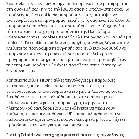
Ένα cookie είναι ένα μικρό αρχείο δεδομένων που μεταφέρεται
στη συσκευή σας (π.χ. το τηλέφωνό σας ή ο υπολογιστής σας). Για
παράδειγμα, ένα cookie θα μπορούσε να μας επιτρέψει να
αναγνωρίσουμε το πρόγραμμα περιήγησής σας, ενώ ένα άλλο θα
μπορούσε να αποθηκεύσει τις προτιμήσεις σας. Υπάρχουν δύο
τύποι cookies που χρησιμοποιούνται στην Πλατφόρμα
Eclatdevie.com: (1) "cookies περιόδου λειτουργίας" και (2) "μόνιμα
cookies". Τα cookie περιόδου λειτουργίας συνήθως λήγουν όταν
κλείνετε το πρόγραμμα περιήγησής σας, ενώ εξακολουθούν να
υπάρχουν cookies στη συσκευή σας μετά το κλείσιμο του
προγράμματος περιήγησης , και μπορεί να χρησιμοποιηθεί ξανά
την επόμενη φορά που θα έχετε πρόσβαση στην Πλατφόρμα
Eclatdevie.com.
Χρησιμοποιούμε επίσης άλλες τεχνολογίες με παρόμοιες
λειτουργίες με τα cookie, όπως τα beacons ιστού, τα
εικονοστοιχεία, τα αναγνωριστικά κινητής τηλεφωνίας και τις
διευθύνσεις URL παρακολούθησης, ώστε να αποκτήσουν
δεδομένα καταγραφής. Για παράδειγμα, τα μηνύματα
ηλεκτρονικού ταχυδρομείου μας ενδέχεται να περιέχουν
διαύλους ιστού και διευθύνσεις URL παρακολούθησης για να
καθορίσετε αν έχετε ανοίξει ένα συγκεκριμένο μήνυμα ή έχετε
πρόσβαση σε έναν συγκεκριμένο σύνδεσμο.
Γιατί η Eclatdevie.com χρησιμοποιεί αυτές τις τεχνολογίες